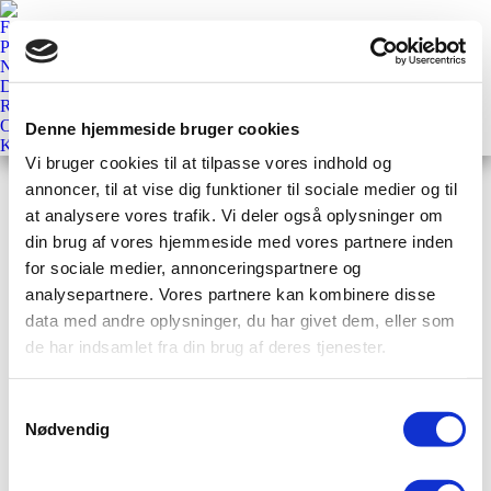
Forside
Priser
Nyheder
Downloads
Referencer
Om
Denne hjemmeside bruger cookies
Kontakt
Vi bruger cookies til at tilpasse vores indhold og
Archives:
Android
annoncer, til at vise dig funktioner til sociale medier og til
at analysere vores trafik. Vi deler også oplysninger om
din brug af vores hjemmeside med vores partnere inden
Nothing Found
for sociale medier, annonceringspartnere og
analysepartnere. Vores partnere kan kombinere disse
It seems we can’t find what you’re looking for. Perhaps
data med andre oplysninger, du har givet dem, eller som
searching can help.
de har indsamlet fra din brug af deres tjenester.
Search:
Samtykkevalg
Nødvendig
Copyright Talium
Af:
ErhvervsHjemmesider.dk