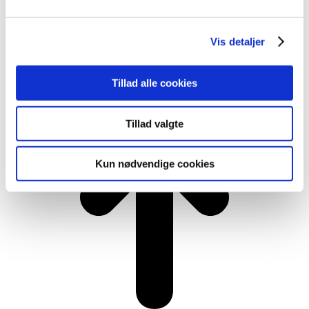
CVR-nummer: 36472960
Copyright Talium
Vis detaljer
Af:
ErhvervsHjemmesider.dk
Tillad alle cookies
Tillad valgte
Kun nødvendige cookies