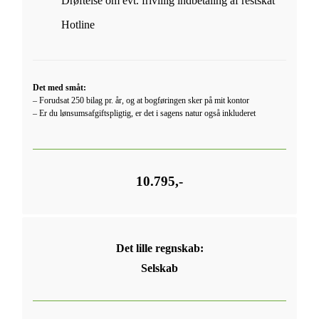
Drøftelse om evt. frivillig indbetaling af restskat
Hotline
Det med småt:
– Forudsat 250 bilag pr. år, og at bogføringen sker på mit kontor
– Er du lønsumsafgiftspligtig, er det i sagens natur også inkluderet
10.795,-
Det lille regnskab:
Selskab