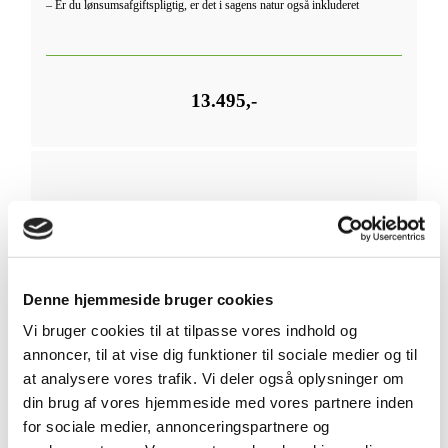
– Er du lønsumsafgiftspligtig, er det i sagens natur også inkluderet
13.495,-
Holdingselskab
Denne hjemmeside bruger cookies
Bogføring
Vi bruger cookies til at tilpasse vores indhold og
annoncer, til at vise dig funktioner til sociale medier og til
Opstilling af årsregnskab
at analysere vores trafik. Vi deler også oplysninger om
Indberetning af årsregnskab
din brug af vores hjemmeside med vores partnere inden
for sociale medier, annonceringspartnere og
Skattemæssige opgørelser