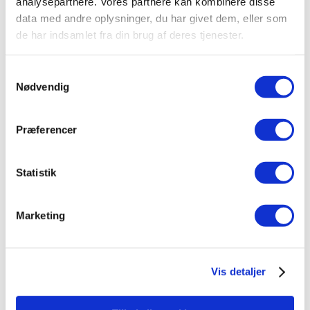
analysepartnere. Vores partnere kan kombinere disse
Selvangivelse
data med andre oplysninger, du har givet dem, eller som
Drøftelse vedr. acontoskat
de har indsamlet fra din brug af deres tjenester.
Drøftelse om evt. frivillig indbetaling af restskat
Samtykkevalg
Hotline
Nødvendig
Præferencer
Statistik
Det med småt:
– Forudsat forholdsvis få bevægelser pr. år
Marketing
Vis detaljer