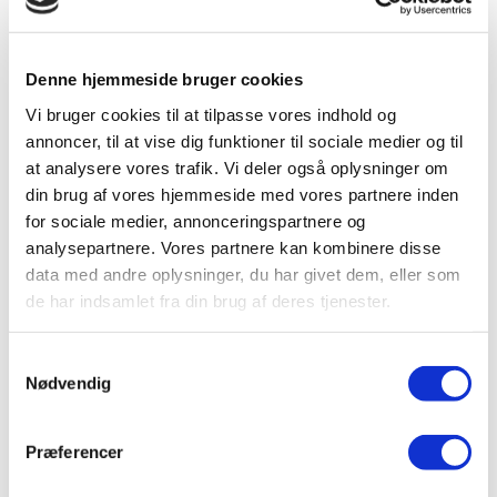
Denne hjemmeside bruger cookies
Jeg tilbyder pakkeløsninger til en fast lav pris, så du
Vi bruger cookies til at tilpasse vores indhold og
slipper for ubehagelige overraskelser.
annoncer, til at vise dig funktioner til sociale medier og til
at analysere vores trafik. Vi deler også oplysninger om
din brug af vores hjemmeside med vores partnere inden
for sociale medier, annonceringspartnere og
analysepartnere. Vores partnere kan kombinere disse
data med andre oplysninger, du har givet dem, eller som
Hotline er som udgangspunkt en del af pakkeløsningen,
de har indsamlet fra din brug af deres tjenester.
uanset pakkens størrelse, så ”taxameteret” kører ikke
bare løs, når du ringer med de små spørgsmål i
hverdagen.
Samtykkevalg
Nødvendig
Præferencer