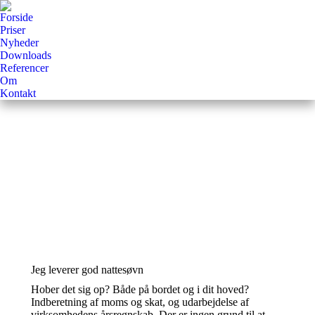
Forside
Priser
Nyheder
Downloads
Referencer
Om
Kontakt
Jeg leverer god nattesøvn
Hober det sig op? Både på bordet og i dit hoved?
Indberetning af moms og skat, og udarbejdelse af
virksomhedens årsregnskab. Der er ingen grund til at