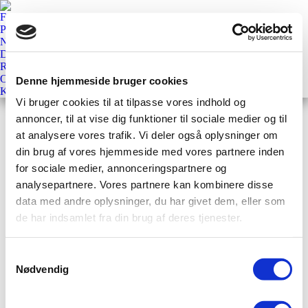
Forside
Priser
Nyheder
Downloads
Referencer
Om
Denne hjemmeside bruger cookies
Kontakt
Vi bruger cookies til at tilpasse vores indhold og
Daily Archives:
21. august
annoncer, til at vise dig funktioner til sociale medier og til
2017
at analysere vores trafik. Vi deler også oplysninger om
din brug af vores hjemmeside med vores partnere inden
for sociale medier, annonceringspartnere og
analysepartnere. Vores partnere kan kombinere disse
data med andre oplysninger, du har givet dem, eller som
de har indsamlet fra din brug af deres tjenester.
Samtykkevalg
Copyright Talium
Af:
ErhvervsHjemmesider.dk
Nødvendig