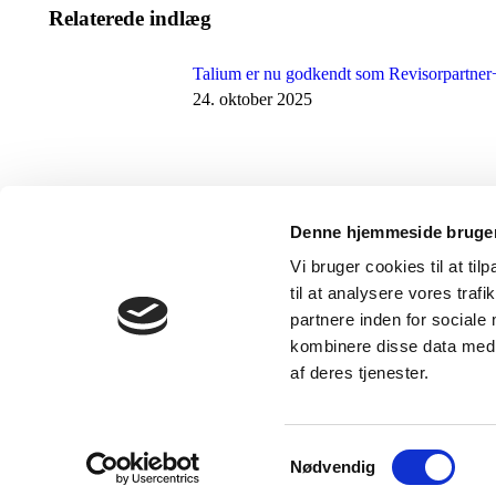
Relaterede indlæg
Talium er nu godkendt som Revisorpartner
24. oktober 2025
Støtte til Harlev Idræts- & Kulturcenter
18. august 2021
Denne hjemmeside bruger
Vi bruger cookies til at til
til at analysere vores tra
partnere inden for sociale
kombinere disse data med a
af deres tjenester.
Samtykkevalg
Nødvendig