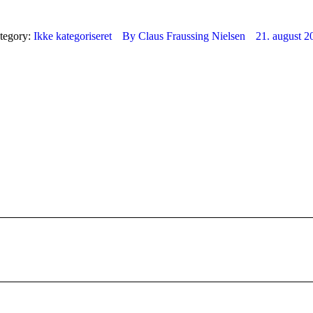
tegory:
Ikke kategoriseret
By
Claus Fraussing Nielsen
21. august 2
Next
post: