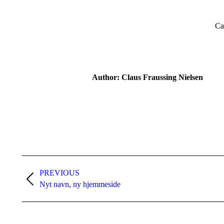
Ca
Author:
Claus Fraussing Nielsen
Post
navigation
PREVIOUS
Previous
Nyt navn, ny hjemmeside
post: