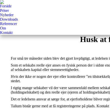
Forside
Priser
Nyheder
Downloads
Referencer
Om
Kontakt
Husk at 
For små tre måneder siden blev det gjort lovpligtigt, at ledelsen i 
Som et selskabs reelle ejer anses en fysisk person der i sidste end
af selskabets kapital eller stemmerettigheder.
Hvis der ikke er nogen der ejer eller kontrollerer ”en tilstrækkel
stedet.
I rigtig mange selskaber vil der være sammenfald mellem selskabet
(holdingselskabet) og den reelle ejer (ejeren af holdingselskabet)
Det er ledelsens ansvar at sørge for, at ejerforholdene bliver reg
Talium bistår gerne med at få registreringerne på plads. Kontakt